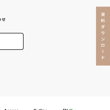
資
わせ
料
ダ
ウ
ン
ロ
I
ド