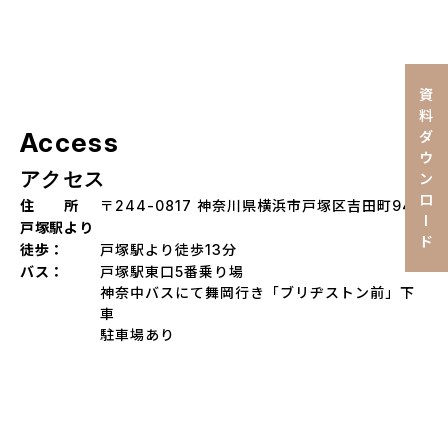
資
料
Access
ダ
ウ
アクセス
ン
ロ
住 所
〒244-0817 神奈川県横浜市戸塚区吉田町942
I
戸塚駅より
ド
徒歩：
戸塚駅より徒歩13分
バス：
戸塚駅東口5番乗り場
神奈中バスにて舞岡行き「ブリヂストン前」下
車
駐車場あり