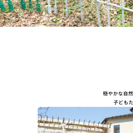
穏やかな自
子ども