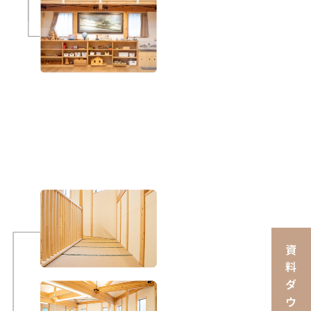
資
料
ダ
ウ