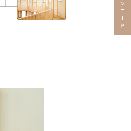
ン
ロ
I
ド